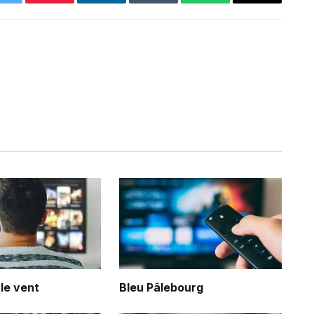
Twitter
Pinterest
LinkedIn
Tumblr
WhatsApp
Email
 le vent
Bleu Pâlebourg