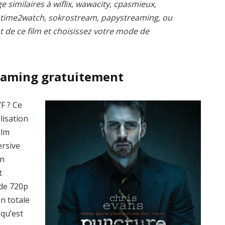
e similaires à wiflix, wawacity, cpasmieux,
, time2watch, sokrostream, papystreaming, ou
t de ce film et choisissez votre mode de
eaming gratuitement
F ? Ce
lisation
ilm
ersive
en
t
 de 720p
n totale
qu’est