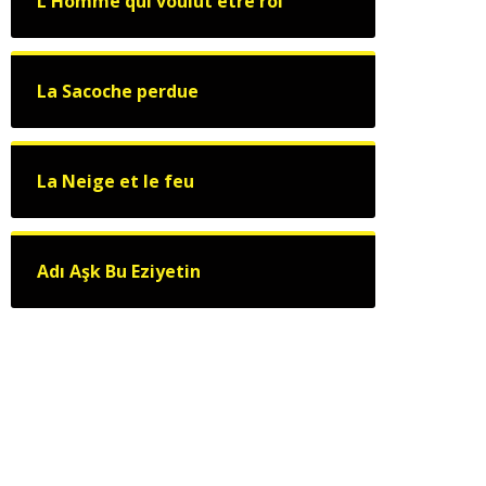
L'Homme qui voulut être roi
La Sacoche perdue
La Neige et le feu
Adı Aşk Bu Eziyetin