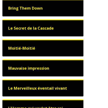
Bring Them Down
Le Secret de la Cascade
Moitié-Moitié
Mauvaise impression
Le Merveilleux éventail vivant