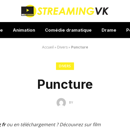
ue
Animation
Comédie dramatique
Drame
P
Accueil
»
Divers
»
Puncture
DIVERS
Puncture
BY
 fr
ou en téléchargement ? Découvrez sur film