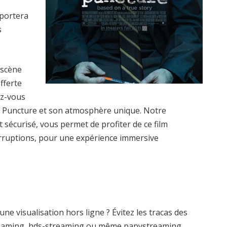
sportera
s
 scène
offerte
ez-vous
 Puncture et son atmosphère unique. Notre
et sécurisé, vous permet de profiter de ce film
terruptions, pour une expérience immersive
e visualisation hors ligne ? Évitez les tracas des
eaming, hds-streaming ou même papystreaming.