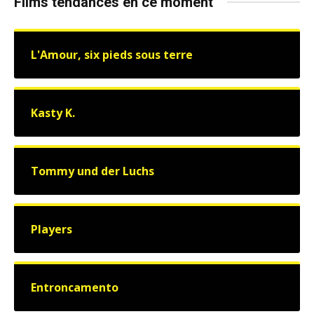
Films tendances en ce moment
L'Amour, six pieds sous terre
Kasty K.
Tommy und der Luchs
Players
Entroncamento