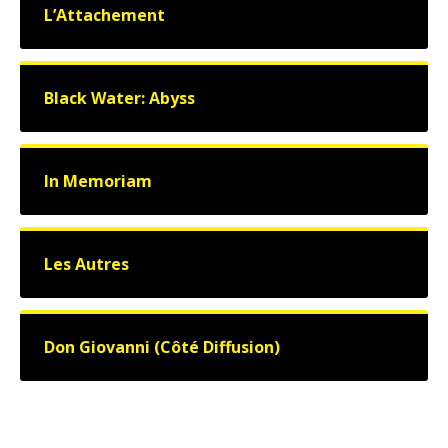
L’Attachement
Black Water: Abyss
In Memoriam
Les Autres
Don Giovanni (Côté Diffusion)