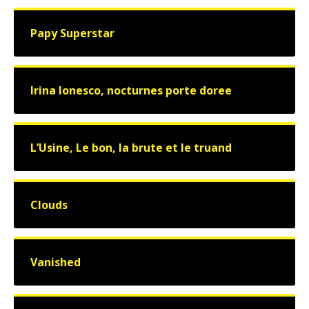
Papy Superstar
Irina Ionesco, nocturnes porte doree
L’Usine, Le bon, la brute et le truand
Clouds
Vanished