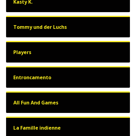
Kasty K.
Tommy und der Luchs
Players
Entroncamento
All Fun And Games
La Famille indienne