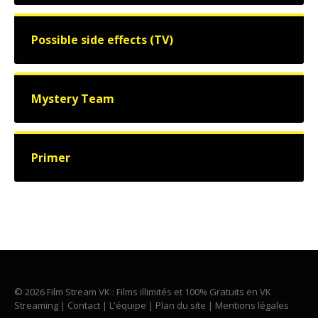
Possible side effects (TV)
Mystery Team
Primer
© 2026 Film Stream VK : Films illimités et 100% Gratuits en VK
Streaming |
Contact
|
L'équipe
|
Plan du site
|
Mentions légales