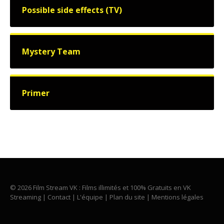
Possible side effects (TV)
Mystery Team
Primer
© 2026 Film Stream VK : Films illimités et 100% Gratuits en VK
Streaming |
Contact
|
L'équipe
|
Plan du site
|
Mentions légales