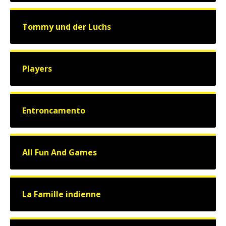
Tommy und der Luchs
Players
Entroncamento
All Fun And Games
La Famille indienne