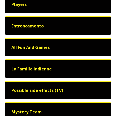
Players
Entroncamento
All Fun And Games
La Famille indienne
Possible side effects (TV)
Mystery Team