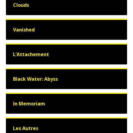
Clouds
Vanished
L’Attachement
Black Water: Abyss
In Memoriam
Les Autres