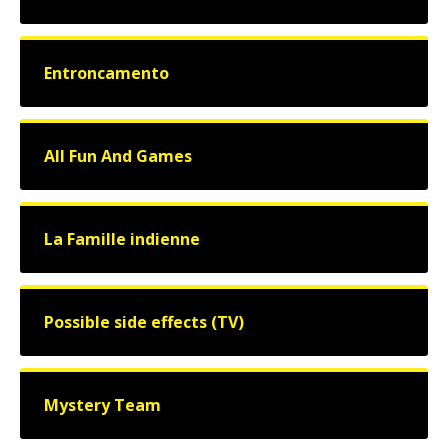
Entroncamento
All Fun And Games
La Famille indienne
Possible side effects (TV)
Mystery Team