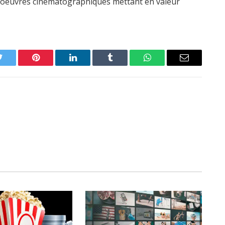
es oeuvres cinématographiques mettant en valeur
Twitter
Pinterest
LinkedIn
Tumblr
WhatsApp
Email