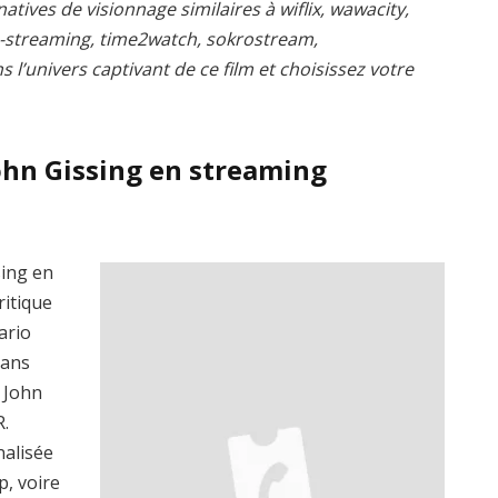
atives de visionnage similaires à wiflix, wawacity,
s-streaming, time2watch, sokrostream,
l’univers captivant de ce film et choisissez votre
ohn Gissing en streaming
sing en
ritique
ario
dans
r John
R.
nalisée
p, voire