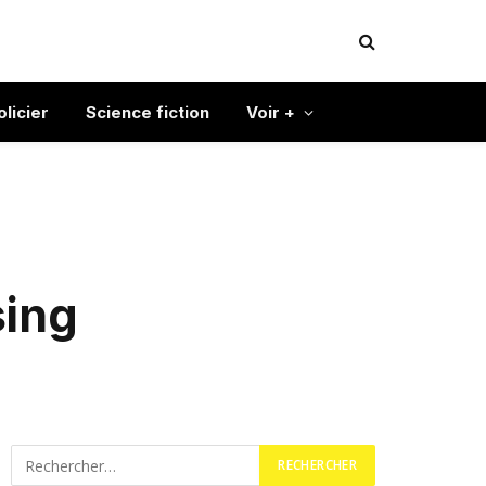
olicier
Science fiction
Voir +
sing