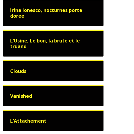
Irina Ionesco, nocturnes porte
doree
L’Usine, Le bon, la brute et le
truand
Clouds
Vanished
L’Attachement