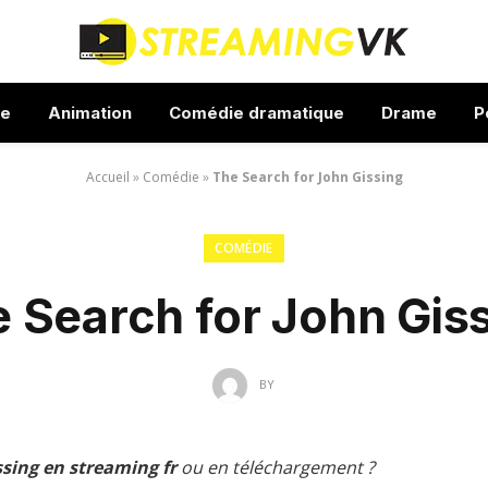
ue
Animation
Comédie dramatique
Drame
P
Accueil
»
Comédie
»
The Search for John Gissing
COMÉDIE
 Search for John Gis
BY
ssing en streaming fr
ou en téléchargement ?