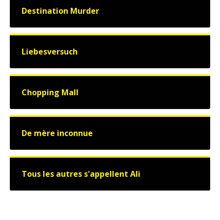
Destination Murder
Liebesversuch
Chopping Mall
De mère inconnue
Tous les autres s'appellent Ali