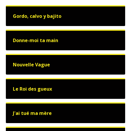
Gordo, calvo y bajito
Donne-moi ta main
Nouvelle Vague
Le Roi des gueux
J'ai tué ma mère