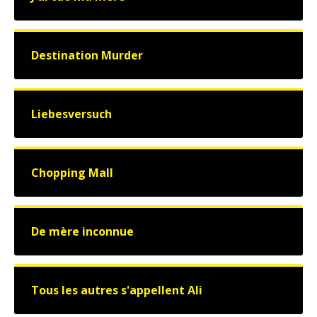
Destination Murder
Liebesversuch
Chopping Mall
De mère inconnue
Tous les autres s'appellent Ali