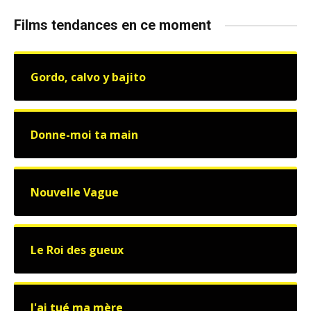
Films tendances en ce moment
Gordo, calvo y bajito
Donne-moi ta main
Nouvelle Vague
Le Roi des gueux
J'ai tué ma mère