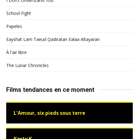
I Don't Understand You
School Fight
Papeles
Eayshat Lam Taeud Qadiratan Ealaa Altayaran
À l'air libre
The Lunar Chronicles
Films tendances en ce moment
L'Amour, six pieds sous terre
Kasty K.