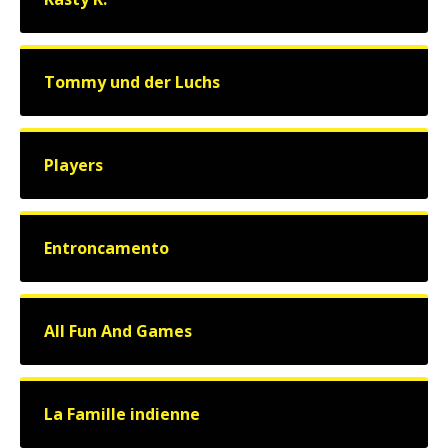
Tommy und der Luchs
Players
Entroncamento
All Fun And Games
La Famille indienne