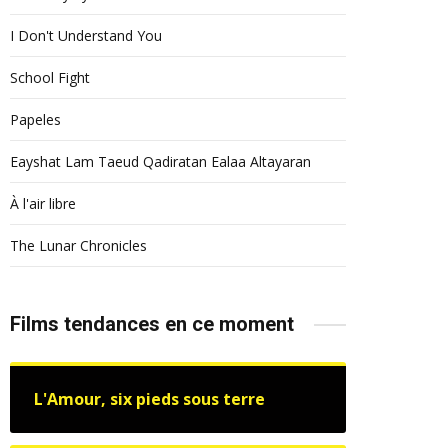
I Don't Understand You
School Fight
Papeles
Eayshat Lam Taeud Qadiratan Ealaa Altayaran
À l'air libre
The Lunar Chronicles
Films tendances en ce moment
L'Amour, six pieds sous terre