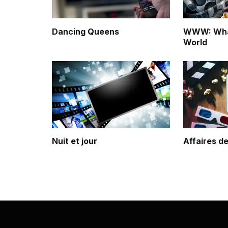
Dancing Queens
WWW: What
World
Nuit et jour
Affaires 