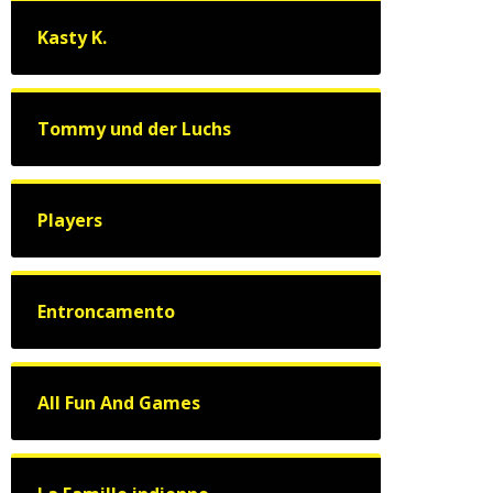
Kasty K.
Tommy und der Luchs
Players
Entroncamento
All Fun And Games