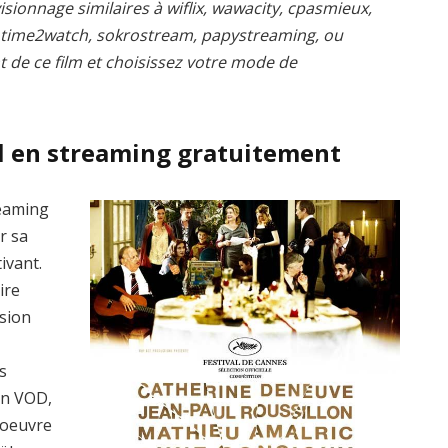
isionnage similaires à wiflix, wawacity, cpasmieux,
, time2watch, sokrostream, papystreaming, ou
t de ce film et choisissez votre mode de
l en streaming gratuitement
reaming
r sa
ivant.
ire
rsion
s
en VOD,
’oeuvre