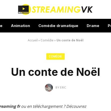
ue
Animation
Comédie dramatique
Drame
P
Accueil
»
Comédie
»
Un conte de Noël
COMÉDIE
Un conte de Noël
BY
ERIC
reaming fr
ou en téléchargement ? Découvrez