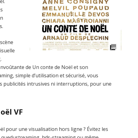
ël.
es
un
s.
 scène
isuelle
.
envoûtante de Un conte de Noël et son
ming, simple d’utilisation et sécurisé, vous
s publicités intrusives ni interruptions, pour une
oël VF
 pour une visualisation hors ligne ? Évitez les
me quedustreaming, hds-streaming ou même