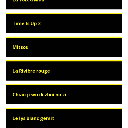
Time Is Up 2
Mitsou
La Rivière rouge
Chiao ji wu di zhui nu zi
Le lys blanc gémit