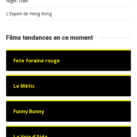
Night Train
L'Expert de Hong Kong
Films tendances en ce moment
Fete foraine rouge
Le Métis
Funny Bunny
La Voix d'Aida