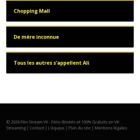
Chopping Mall
De mère inconnue
Tous les autres s'appellent Ali
© 2026 Film Stream VK : Films illimités et 100% Gratuits en VK
Streaming |
Contact
|
L'équipe
|
Plan du site
|
Mentions légales