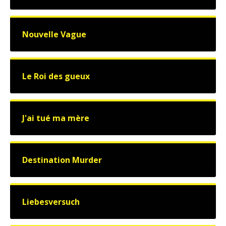
Nouvelle Vague
Le Roi des gueux
J'ai tué ma mère
Destination Murder
Liebesversuch