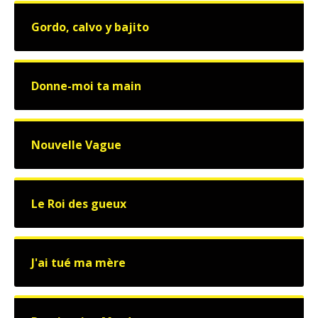
Gordo, calvo y bajito
Donne-moi ta main
Nouvelle Vague
Le Roi des gueux
J'ai tué ma mère