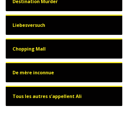
Destination Murder
Liebesversuch
Chopping Mall
De mère inconnue
Tous les autres s'appellent Ali