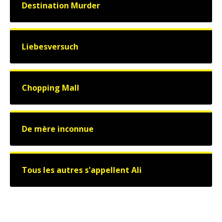
Destination Murder
Liebesversuch
Chopping Mall
De mère inconnue
Tous les autres s'appellent Ali