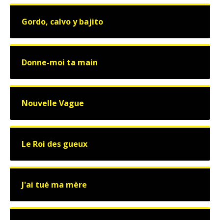
Gordo, calvo y bajito
Donne-moi ta main
Nouvelle Vague
Le Roi des gueux
J'ai tué ma mère