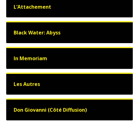
L’Attachement
Black Water: Abyss
In Memoriam
Les Autres
Don Giovanni (Côté Diffusion)