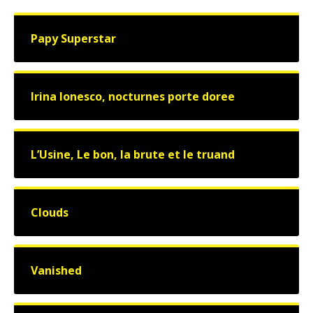
Papy Superstar
Irina Ionesco, nocturnes porte doree
L’Usine, Le bon, la brute et le truand
Clouds
Vanished