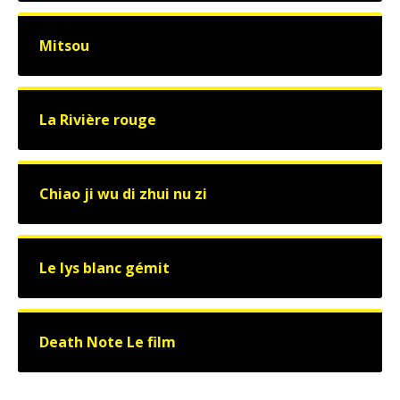
Mitsou
La Rivière rouge
Chiao ji wu di zhui nu zi
Le lys blanc gémit
Death Note Le film