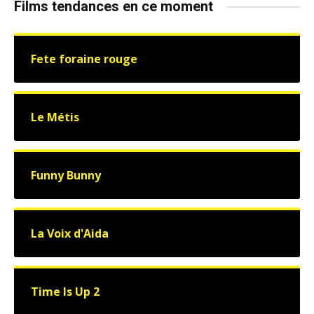
Films tendances en ce moment
Fete foraine rouge
Le Métis
Funny Bunny
La Voix d'Aida
Time Is Up 2