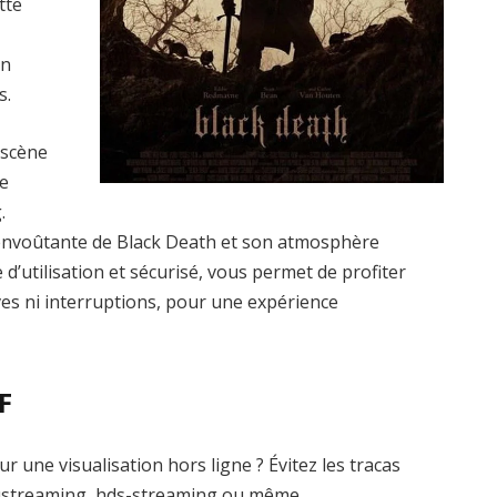
tte
un
s.
 scène
le
.
envoûtante de Black Death et son atmosphère
 d’utilisation et sécurisé, vous permet de profiter
ives ni interruptions, pour une expérience
F
 une visualisation hors ligne ? Évitez les tracas
ustreaming, hds-streaming ou même