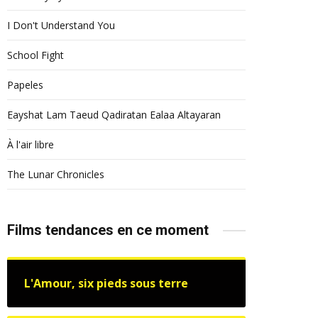
I Don't Understand You
School Fight
Papeles
Eayshat Lam Taeud Qadiratan Ealaa Altayaran
À l'air libre
The Lunar Chronicles
Films tendances en ce moment
L'Amour, six pieds sous terre