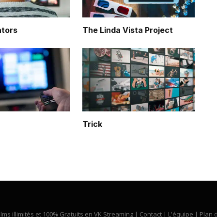
ators
The Linda Vista Project
Trick
ilms illimités et 100% Gratuits en VK Streaming |
Contact
|
L'équipe
|
Plan d