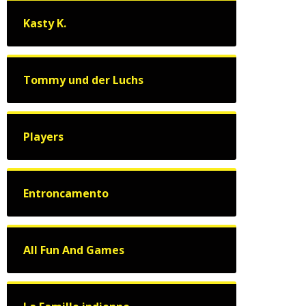
Kasty K.
Tommy und der Luchs
Players
Entroncamento
All Fun And Games