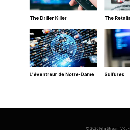
The Driller Killer
The Retali
L'éventreur de Notre-Dame
Sulfures
© 2026 Film Stream VK : F