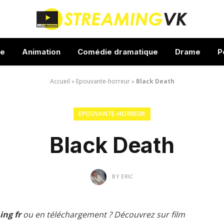
ue
Animation
Comédie dramatique
Drame
P
Accueil
»
Epouvante-horreur
»
Black Death
EPOUVANTE-HORREUR
Black Death
BY
ERIC
ing fr
ou en téléchargement ? Découvrez sur film