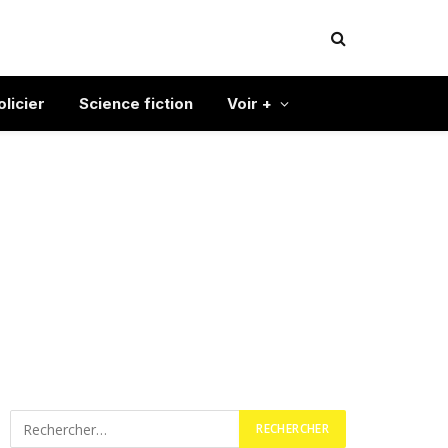
olicier
Science fiction
Voir +