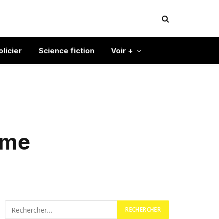
olicier
Science fiction
Voir +
ame