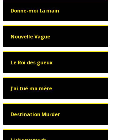
Donne-moi ta main
Nouvelle Vague
Le Roi des gueux
J'ai tué ma mère
Destination Murder