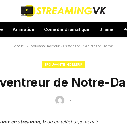
ue
Animation
Comédie dramatique
Drame
P
Accueil
»
Epouvante-horreur
»
L'éventreur de Notre-Dame
EPOUVANTE-HORREUR
éventreur de Notre-D
BY
Dame en streaming fr
ou en téléchargement ?