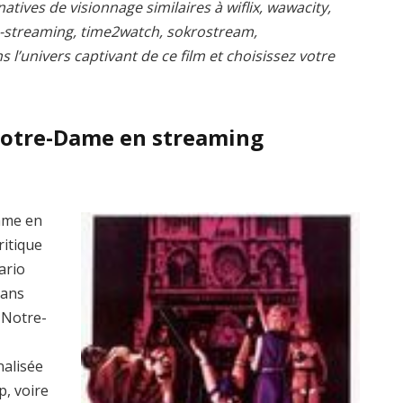
atives de visionnage similaires à wiflix, wawacity,
s-streaming, time2watch, sokrostream,
l’univers captivant de ce film et choisissez votre
Notre-Dame en streaming
ame en
ritique
ario
dans
e Notre-
nalisée
p, voire