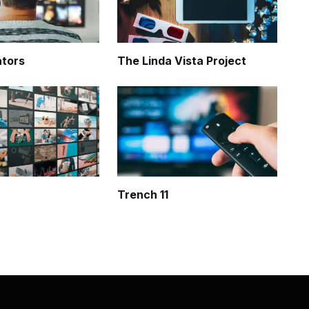
ators
The Linda Vista Project
Trench 11