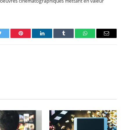
es oeuvres cinématographiques mettant en valeur
Twitter
Pinterest
LinkedIn
Tumblr
WhatsApp
Email