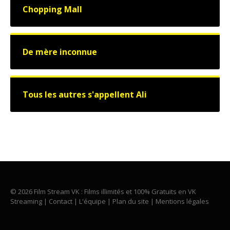
Chopping Mall
De mère inconnue
Tous les autres s'appellent Ali
© 2026 Film Stream VK : Films illimités et 100% Gratuits en VK
Streaming |
Contact
|
L'équipe
|
Plan du site
|
Mentions légales