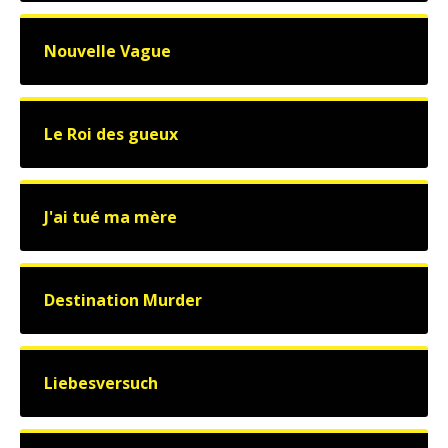
Nouvelle Vague
Le Roi des gueux
J'ai tué ma mère
Destination Murder
Liebesversuch