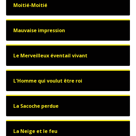
Moitié-Moitié
Mauvaise impression
Le Merveilleux éventail vivant
L'Homme qui voulut être roi
La Sacoche perdue
La Neige et le feu