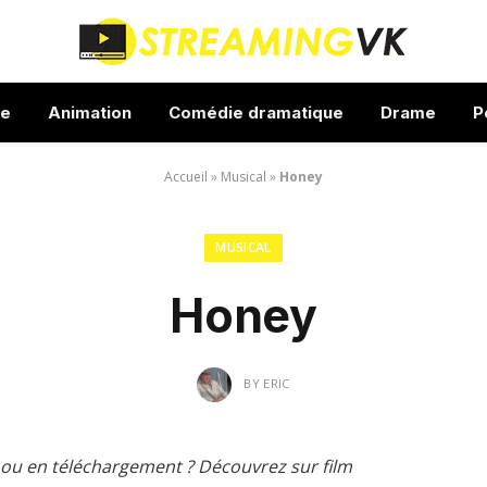
ue
Animation
Comédie dramatique
Drame
P
Accueil
»
Musical
»
Honey
MUSICAL
Honey
BY
ERIC
ou en téléchargement ? Découvrez sur film