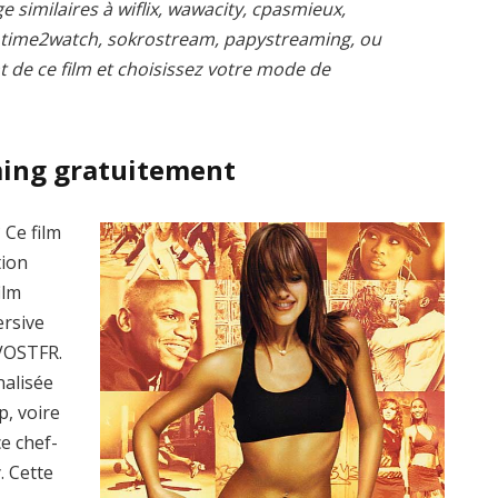
e similaires à wiflix, wawacity, cpasmieux,
, time2watch, sokrostream, papystreaming, ou
t de ce film et choisissez votre mode de
ming gratuitement
 Ce film
tion
ilm
ersive
 VOSTFR.
nalisée
p, voire
e chef-
. Cette