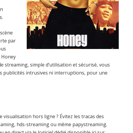
un
s.
 scène
erte par
ous
e Honey
e streaming, simple d’utilisation et sécurisé, vous
s publicités intrusives ni interruptions, pour une
isualisation hors ligne ? Évitez les tracas des
eaming, hds-streaming ou même papystreaming.
n direct via le logiciel dédié disponible ici sur