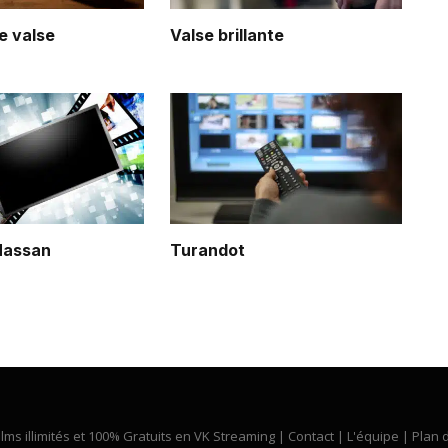
 valse
Valse brillante
Hassan
Turandot
ilms illimités et 100% Gratuits en VK Streaming |
Contact
|
L'équipe
|
Plan d