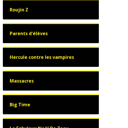
Roujin Z
Parents d'élèves
Hercule contre les vampires
Massacres
Big Time