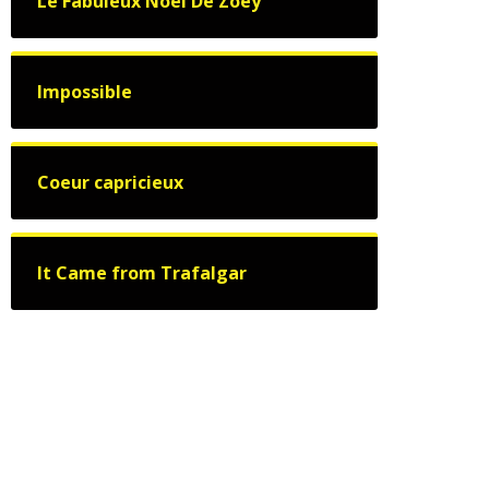
Le Fabuleux Noël De Zoey
Impossible
Coeur capricieux
It Came from Trafalgar