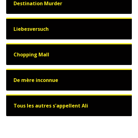
Destination Murder
Liebesversuch
Chopping Mall
De mère inconnue
Tous les autres s'appellent Ali