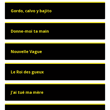
Gordo, calvo y bajito
Donne-moi ta main
Nouvelle Vague
Le Roi des gueux
J'ai tué ma mère