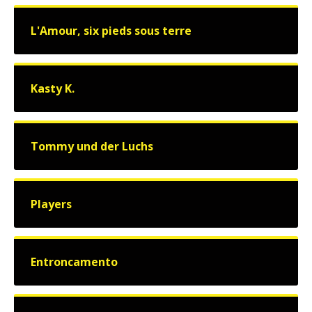
L'Amour, six pieds sous terre
Kasty K.
Tommy und der Luchs
Players
Entroncamento