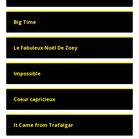
Big Time
Le Fabuleux Noël De Zoey
Impossible
Coeur capricieux
It Came from Trafalgar