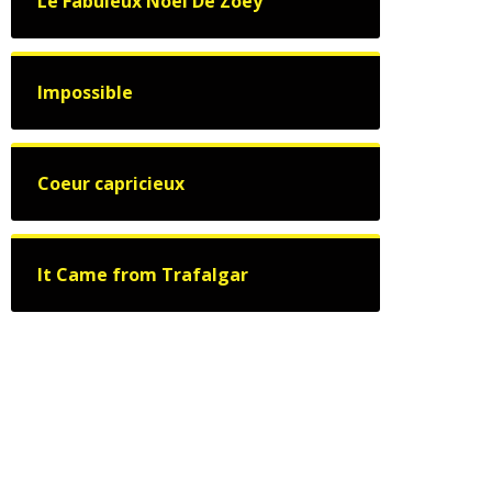
Le Fabuleux Noël De Zoey
Impossible
Coeur capricieux
It Came from Trafalgar