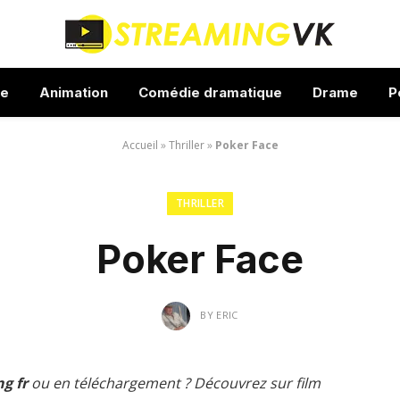
ue
Animation
Comédie dramatique
Drame
P
Accueil
»
Thriller
»
Poker Face
THRILLER
Poker Face
BY
ERIC
g fr
ou en téléchargement ? Découvrez sur film