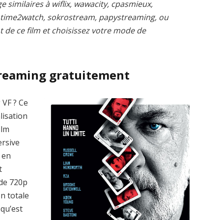
e similaires à wiflix, wawacity, cpasmieux,
, time2watch, sokrostream, papystreaming, ou
t de ce film et choisissez votre mode de
treaming gratuitement
 VF ? Ce
lisation
ilm
ersive
 en
t
 de 720p
n totale
qu’est