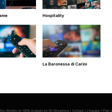
Game
Hospitality
La Baronessa di Carini
ilms illimités et 100% Gratuits en VK Streaming |
Contact
|
L'équipe
|
Plan d