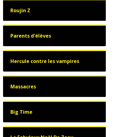
Roujin Z
Parents d'élèves
Hercule contre les vampires
Massacres
Big Time