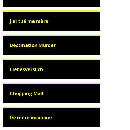
J'ai tué ma mère
Destination Murder
Liebesversuch
Chopping Mall
De mère inconnue