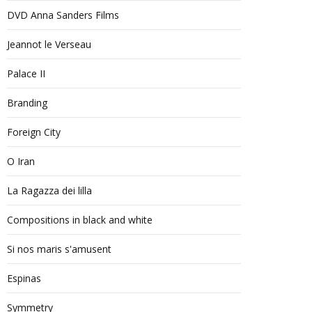
DVD Anna Sanders Films
Jeannot le Verseau
Palace II
Branding
Foreign City
O Iran
La Ragazza dei lilla
Compositions in black and white
Si nos maris s'amusent
Espinas
Symmetry