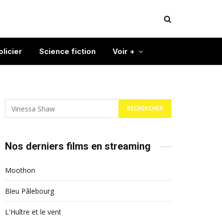
olicier
Science fiction
Voir +
Nos derniers films en streaming
Moothon
Bleu Pâlebourg
L'Huître et le vent