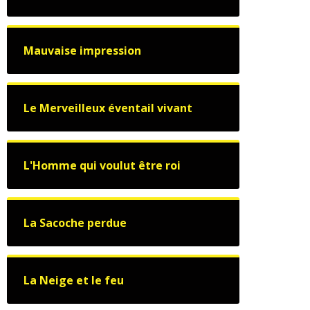
Mauvaise impression
Le Merveilleux éventail vivant
L'Homme qui voulut être roi
La Sacoche perdue
La Neige et le feu