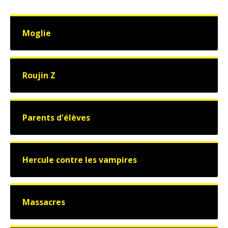
Moglie
Roujin Z
Parents d'élèves
Hercule contre les vampires
Massacres