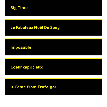
Big Time
Le Fabuleux Noël De Zoey
Impossible
Coeur capricieux
It Came from Trafalgar