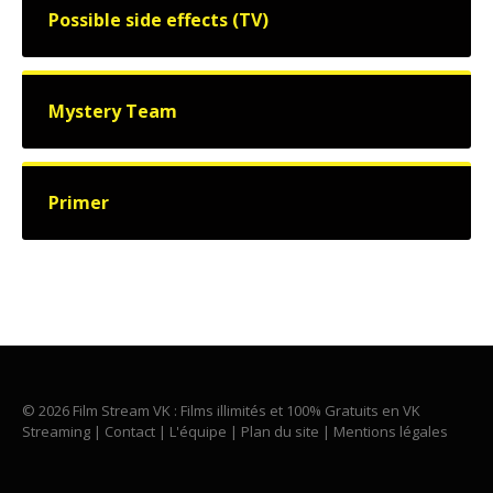
Possible side effects (TV)
Mystery Team
Primer
© 2026 Film Stream VK : Films illimités et 100% Gratuits en VK
Streaming |
Contact
|
L'équipe
|
Plan du site
|
Mentions légales