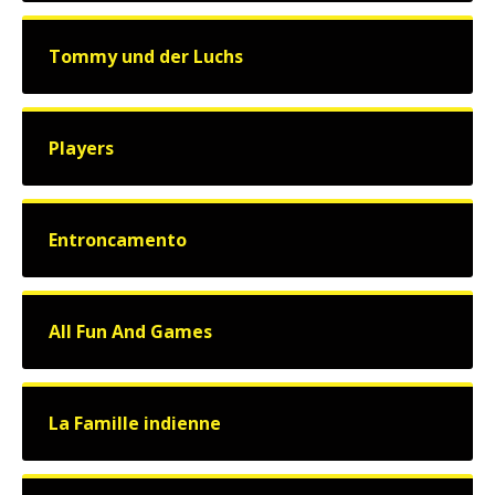
Tommy und der Luchs
Players
Entroncamento
All Fun And Games
La Famille indienne