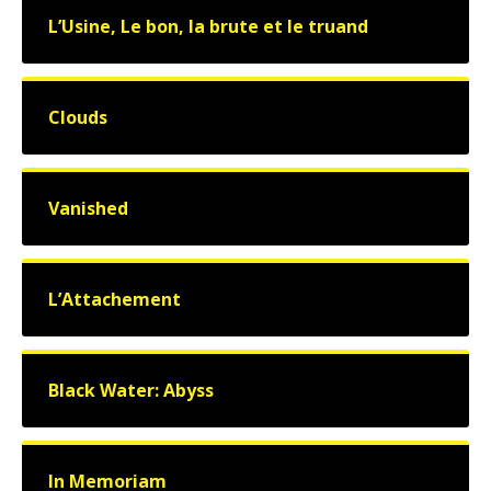
L’Usine, Le bon, la brute et le truand
Clouds
Vanished
L’Attachement
Black Water: Abyss
In Memoriam