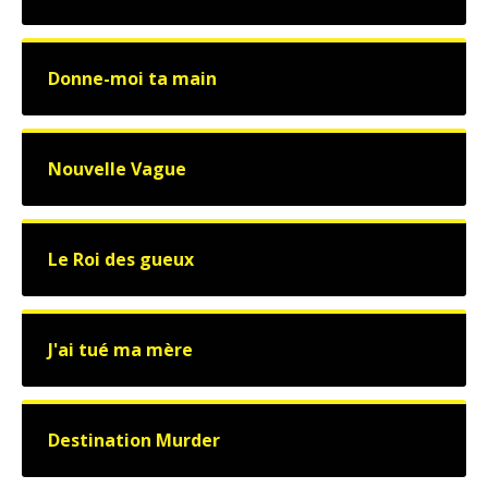
Donne-moi ta main
Nouvelle Vague
Le Roi des gueux
J'ai tué ma mère
Destination Murder