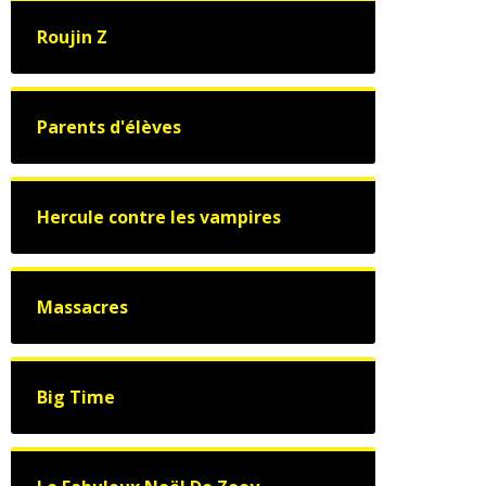
Roujin Z
Parents d'élèves
Hercule contre les vampires
Massacres
Big Time