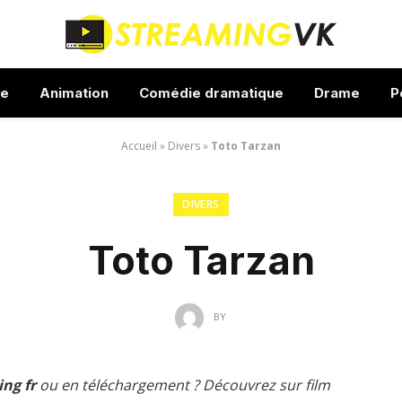
ue
Animation
Comédie dramatique
Drame
P
Accueil
»
Divers
»
Toto Tarzan
DIVERS
Toto Tarzan
BY
ng fr
ou en téléchargement ? Découvrez sur film