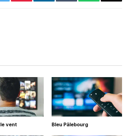
Twitter
Pinterest
LinkedIn
Tumblr
WhatsApp
Email
 le vent
Bleu Pâlebourg