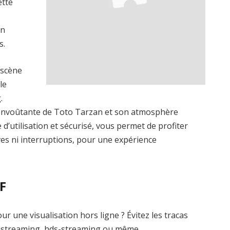
ette
un
s.
 scène
le
.
envoûtante de Toto Tarzan et son atmosphère
 d’utilisation et sécurisé, vous permet de profiter
ives ni interruptions, pour une expérience
F
 une visualisation hors ligne ? Évitez les tracas
ustreaming, hds-streaming ou même