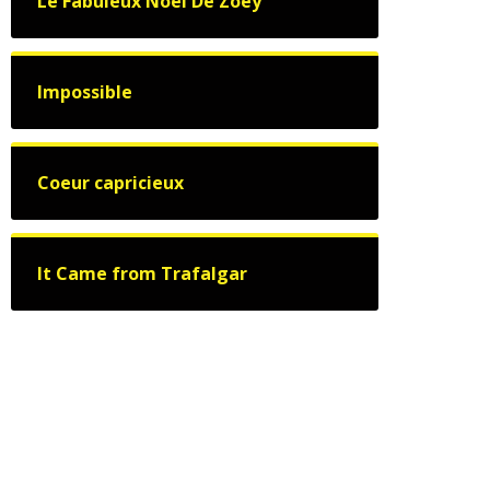
Le Fabuleux Noël De Zoey
Impossible
Coeur capricieux
It Came from Trafalgar