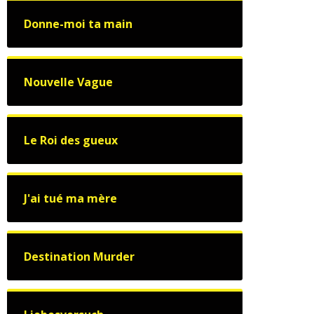
Donne-moi ta main
Nouvelle Vague
Le Roi des gueux
J'ai tué ma mère
Destination Murder