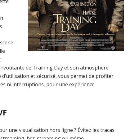
ette
un
s.
 scène
lle
.
envoûtante de Training Day et son atmosphère
 d’utilisation et sécurisé, vous permet de profiter
ives ni interruptions, pour une expérience
VF
r une visualisation hors ligne ? Évitez les tracas
ustreaming, hds-streaming ou même