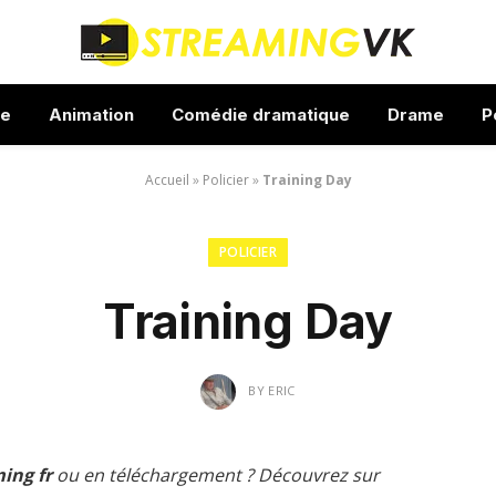
ue
Animation
Comédie dramatique
Drame
P
Accueil
»
Policier
»
Training Day
POLICIER
Training Day
BY
ERIC
ing fr
ou en téléchargement ? Découvrez sur