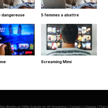
 dangereuse
5 femmes a abattre
ume
Screaming Mimi
ilms illimités et 100% Gratuits en VK Streaming |
Contact
|
L'équipe
|
Plan d