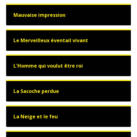
Mauvaise impression
Le Merveilleux éventail vivant
L'Homme qui voulut être roi
La Sacoche perdue
La Neige et le feu