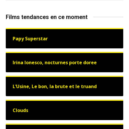
Films tendances en ce moment
Papy Superstar
Irina Ionesco, nocturnes porte doree
L’Usine, Le bon, la brute et le truand
Clouds