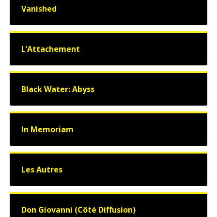
Vanished
L’Attachement
Black Water: Abyss
In Memoriam
Les Autres
Don Giovanni (Côté Diffusion)