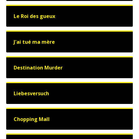
Le Roi des gueux
J'ai tué ma mère
Destination Murder
Liebesversuch
Chopping Mall