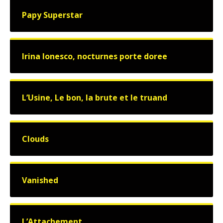
Papy Superstar
Irina Ionesco, nocturnes porte doree
L’Usine, Le bon, la brute et le truand
Clouds
Vanished
L’Attachement