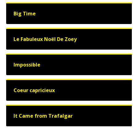
Big Time
Le Fabuleux Noël De Zoey
Impossible
Coeur capricieux
It Came from Trafalgar