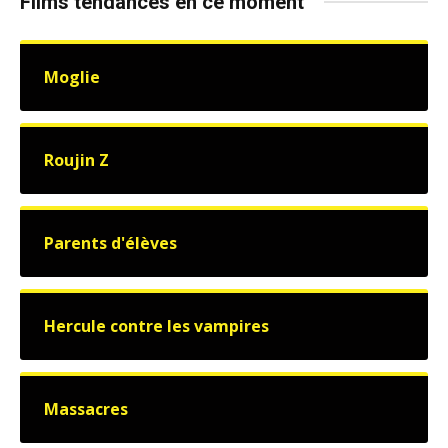
Films tendances en ce moment
Moglie
Roujin Z
Parents d'élèves
Hercule contre les vampires
Massacres