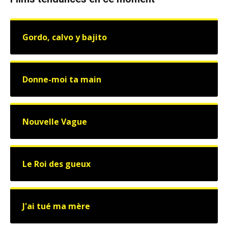
Gordo, calvo y bajito
Donne-moi ta main
Nouvelle Vague
Le Roi des gueux
J'ai tué ma mère