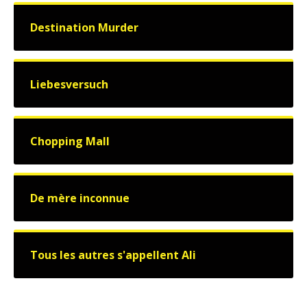
Destination Murder
Liebesversuch
Chopping Mall
De mère inconnue
Tous les autres s'appellent Ali