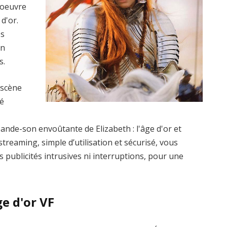
’oeuvre
d'or.
es
un
s.
 scène
té
ande-son envoûtante de Elizabeth : l'âge d'or et
treaming, simple d’utilisation et sécurisé, vous
s publicités intrusives ni interruptions, pour une
ge d'or VF