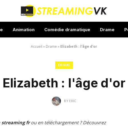
ue
Animation
Comédie dramatique
Drame
P
Accueil
»
Drame
»
Elizabeth : l'âge d'or
DRAME
Elizabeth : l'âge d'or
BY
ERIC
n streaming fr
ou en téléchargement ? Découvrez