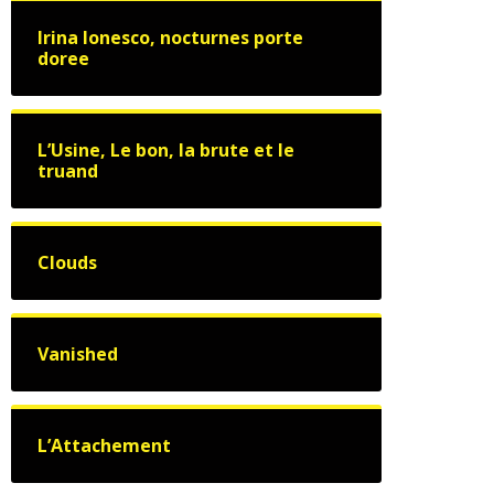
Irina Ionesco, nocturnes porte
doree
L’Usine, Le bon, la brute et le
truand
Clouds
Vanished
L’Attachement