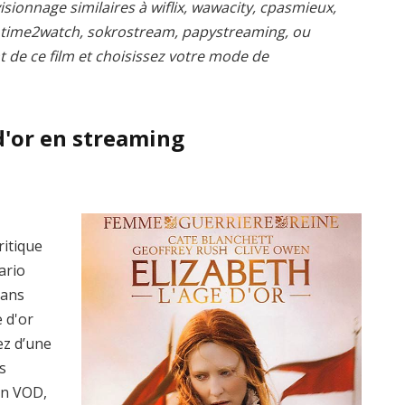
isionnage similaires à wiflix, wawacity, cpasmieux,
, time2watch, sokrostream, papystreaming, ou
t de ce film et choisissez votre mode de
 d'or en streaming
ritique
ario
dans
e d'or
ez d’une
s
en VOD,