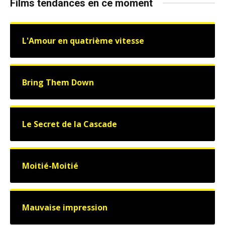
Films tendances en ce moment
L'Amour en quatrième vitesse
Bring Them Down
Le Secret de la Cascade
Moitié-Moitié
Mauvaise impression