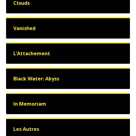
Clouds
Vanished
L’Attachement
Black Water: Abyss
In Memoriam
Les Autres