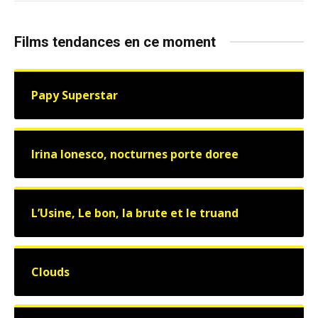
Films tendances en ce moment
Papy Superstar
Irina Ionesco, nocturnes porte doree
L’Usine, Le bon, la brute et le truand
Clouds