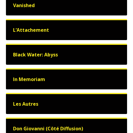
Vanished
L’Attachement
Black Water: Abyss
In Memoriam
Les Autres
Don Giovanni (Côté Diffusion)