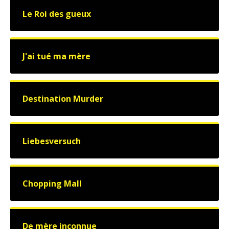
Le Roi des gueux
J'ai tué ma mère
Destination Murder
Liebesversuch
Chopping Mall
De mère inconnue