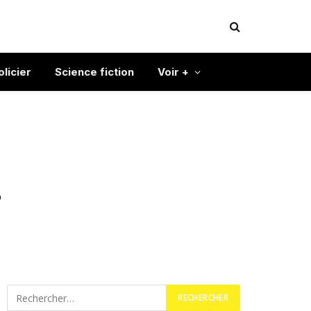
olicier
Science fiction
Voir +
r