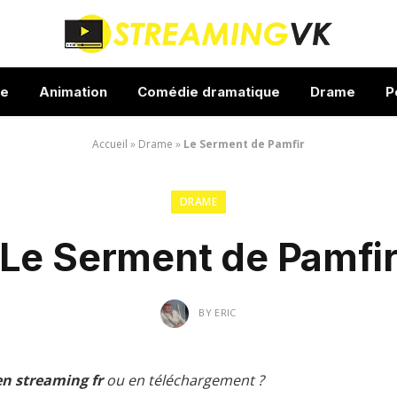
ue
Animation
Comédie dramatique
Drame
P
Accueil
»
Drame
»
Le Serment de Pamfir
DRAME
Le Serment de Pamfi
BY
ERIC
en streaming fr
ou en téléchargement ?