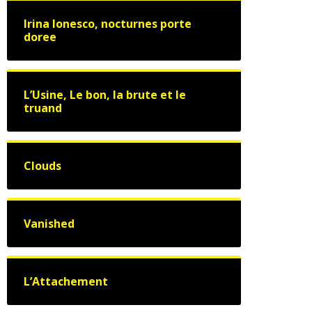
Irina Ionesco, nocturnes porte
doree
L’Usine, Le bon, la brute et le
truand
Clouds
Vanished
L’Attachement