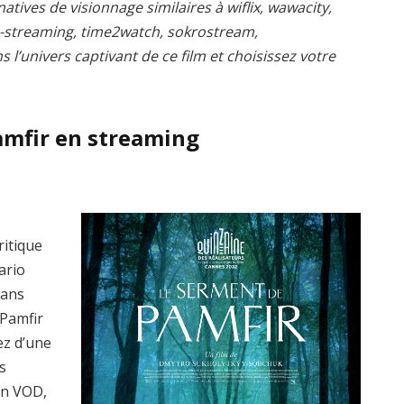
atives de visionnage similaires à wiflix, wawacity,
s-streaming, time2watch, sokrostream,
l’univers captivant de ce film et choisissez votre
amfir en streaming
ritique
ario
dans
 Pamfir
ez d’une
s
en VOD,