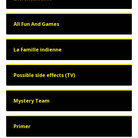
All Fun And Games
La Famille indienne
Possible side effects (TV)
Mystery Team
Primer