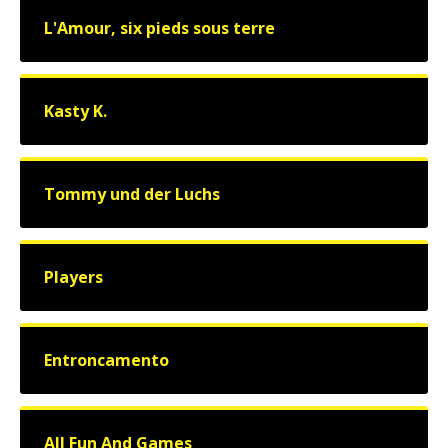
L'Amour, six pieds sous terre
Kasty K.
Tommy und der Luchs
Players
Entroncamento
All Fun And Games